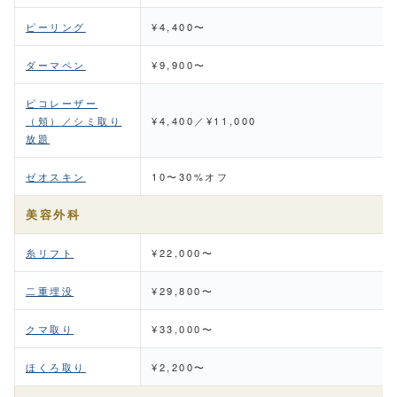
ピーリング
¥4,400〜
ダーマペン
¥9,900〜
ピコレーザー
（頬）／シミ取り
¥4,400／¥11,000
放題
ゼオスキン
10〜30%オフ
美容外科
糸リフト
¥22,000〜
二重埋没
¥29,800〜
クマ取り
¥33,000〜
ほくろ取り
¥2,200〜