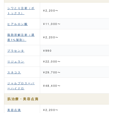
シワとり注射（ボ
¥2,200〜
トックス）
ヒアルロン酸
¥11,000〜
脂肪溶解注射（濃
¥2,200〜
度1%製剤）
プラセンタ
¥990
リジュラン
¥22,000〜
スネコス
¥29,700〜
ジャルプロスーパ
¥48,400〜
ーハイドロ
肌治療・美容点滴
美容点滴
¥2,200〜