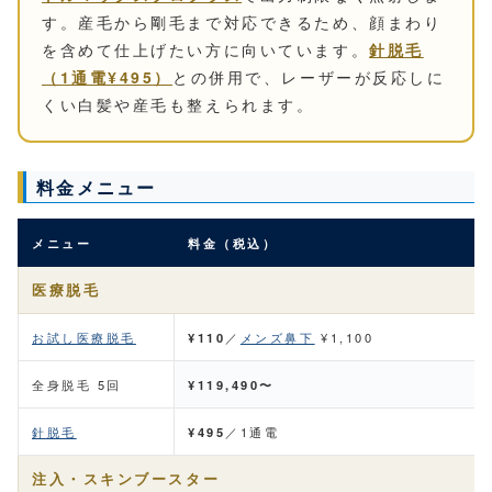
す。産毛から剛毛まで対応できるため、顔まわり
を含めて仕上げたい方に向いています。
針脱毛
（1通電¥495）
との併用で、レーザーが反応しに
くい白髪や産毛も整えられます。
料金メニュー
メニュー
料金（税込）
医療脱毛
お試し医療脱毛
¥110
／
メンズ鼻下
¥1,100
全身脱毛 5回
¥119,490〜
針脱毛
¥495
／1通電
注入・スキンブースター