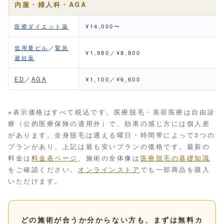
内服・婦人科・AGA
医療ダイエット薬
¥14,000〜
低用量ピル
／
緊急
¥1,980／¥8,800
避妊薬
ED
／
AGA
¥1,100／¥6,600
※表示価格はすべて税込です。医療脱毛・美容医療は自由診
療（公的医療保険の適用外）で、効果の感じ方には個人差
があります。全身脱毛は通える曜日・時間帯によって3つの
プランがあり、上記は最も安いプランの価格です。最新の
料金は
料金表ページ
、施術の全体像は
医療脱毛の基礎知識
をご確認ください。
オンラインストア
でも一部商品を購入
いただけます。
どの施術が合うか分からない方も、まずは無料カ