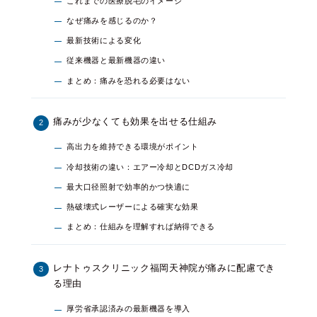
これまでの医療脱毛のイメージ
なぜ痛みを感じるのか？
最新技術による変化
従来機器と最新機器の違い
まとめ：痛みを恐れる必要はない
痛みが少なくても効果を出せる仕組み
高出力を維持できる環境がポイント
冷却技術の違い：エアー冷却とDCDガス冷却
最大口径照射で効率的かつ快適に
熱破壊式レーザーによる確実な効果
まとめ：仕組みを理解すれば納得できる
レナトゥスクリニック福岡天神院が痛みに配慮でき
る理由
厚労省承認済みの最新機器を導入