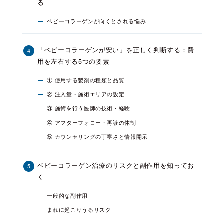
る
ベビーコラーゲンが向くとされる悩み
「ベビーコラーゲンが安い」を正しく判断する：費
用を左右する5つの要素
① 使用する製剤の種類と品質
② 注入量・施術エリアの設定
③ 施術を行う医師の技術・経験
④ アフターフォロー・再診の体制
⑤ カウンセリングの丁寧さと情報開示
ベビーコラーゲン治療のリスクと副作用を知ってお
く
一般的な副作用
まれに起こりうるリスク