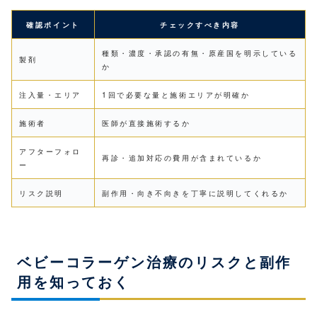
確認ポイント
チェックすべき内容
種類・濃度・承認の有無・原産国を明示している
製剤
か
注入量・エリア
1回で必要な量と施術エリアが明確か
施術者
医師が直接施術するか
アフターフォロ
再診・追加対応の費用が含まれているか
ー
リスク説明
副作用・向き不向きを丁寧に説明してくれるか
ベビーコラーゲン治療のリスクと副作
用を知っておく