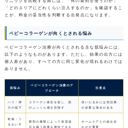
リニックを比較する際には、「何の製剤を使うのか」
「どのエリアにどれくらい注入するのか」を確認するこ
とが、料金の妥当性を判断する出発点になります。
ベビーコラーゲンが向くとされる悩み
ベビーコラーゲン治療が向くとされる主な肌悩みには、
以下のようなものがあります。ただし、効果の出方には
個人差があり、すべての方に同じ変化が現れるわけでは
ありません。
ベビーコラーゲン治療のア
肌悩み
注意点
プローチ
ハリ・弾
コラーゲン産生を促し、肌
深いたるみには別治療
力の低下
のふっくら感を目指す
が必要な場合がある
乾燥・う
製剤の種類によって保湿成
ホームケアとの組み合
るおい不
分を補う効果を期待できる
わせが重要