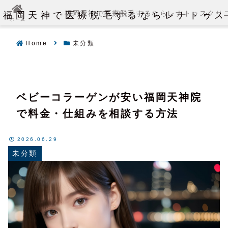
福岡天神で医療脱毛するならレナトゥス
福岡天神で医療脱毛するならレナトゥスクリ
ホーム
Home
未分類
ベビーコラーゲンが安い福岡天神院
で料金・仕組みを相談する方法
2026.06.29
未分類