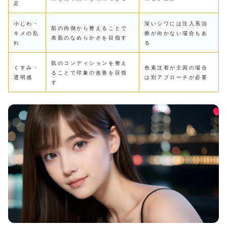
足
小じわ・
深いシワには注入系治
肌の内側から整えることで
キメの乱
療が向かない場合もあ
表面のなめらかさを目指す
れ
る
肌のコンディションを整え
くすみ・
色素沈着が主因の場合
ることで印象の改善を目指
透明感
は別アプローチが必要
す