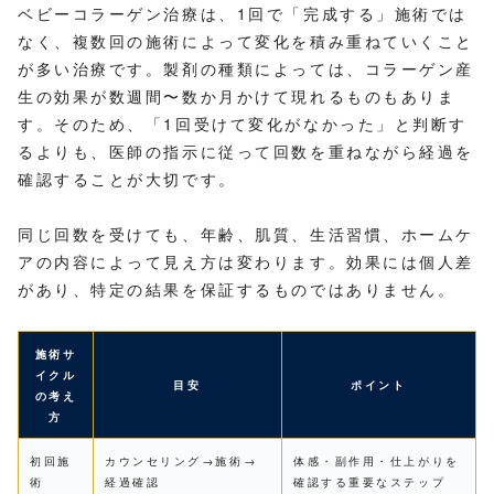
ベビーコラーゲン治療は、1回で「完成する」施術では
なく、複数回の施術によって変化を積み重ねていくこと
が多い治療です。製剤の種類によっては、コラーゲン産
生の効果が数週間〜数か月かけて現れるものもありま
す。そのため、「1回受けて変化がなかった」と判断す
るよりも、医師の指示に従って回数を重ねながら経過を
確認することが大切です。
同じ回数を受けても、年齢、肌質、生活習慣、ホームケ
アの内容によって見え方は変わります。効果には個人差
があり、特定の結果を保証するものではありません。
施術サ
イクル
目安
ポイント
の考え
方
初回施
カウンセリング→施術→
体感・副作用・仕上がりを
術
経過確認
確認する重要なステップ