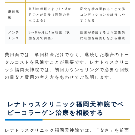
製剤の種類により1〜3か
変化を積み重ねることで肌
継続施
月ごとが目安（医師の指
コンディションを維持しや
術
示による）
すくなる
メンテ
3〜6か月に1回程度（状
効果が持続するよう定期的
ナンス
態を見て調整）
に状態を確認しながら継続
費用面では、単回料金だけでなく、継続した場合のトー
タルコストを見通すことが重要です。レナトゥスクリニ
ック福岡天神院では、初回カウンセリングで必要な回数
の目安と費用の考え方をあわせてご説明します。
レナトゥスクリニック福岡天神院でベ
ビーコラーゲン治療を相談する
レナトゥスクリニック福岡天神院では、「安さ」を前面