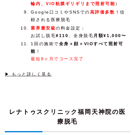
輪内、VIO粘膜ギリギリまで照射可能
）
Google口コミやSNSでの
高評価多数！
信
頼される医療脱毛
業界最安級
の料金設定：
お試し脱毛
¥110
、全身脱毛
月額¥1,000〜
1回の施術で
全身＋顔＋VIOすべて照射可
能
！
最短8ヶ月でコース完了
▶ もっと詳しく見る
レナトゥスクリニック福岡天神院の医
療脱毛