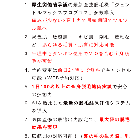
厚生労働省承認
の最新医療脱毛機「ジェン
トルマックスプロプラス」多数導入！
痛みが少ない×高出力で最短期間でツルツ
ル肌へ
褐色肌・敏感肌・ニキビ肌・剛毛・産毛な
ど、
あらゆる毛質・肌質に対応可能
生理中もタンポン使用でVIOを含む全身脱
毛が可能
予約変更は
前日24時まで無料
でキャンセル
可能（WEB予約対応）
1日100名以上の全身脱毛施術実績
で安心
の技術力
AIを活用した
最新の脱毛結果評価システム
を導入
医師監修の最適出力設定で、
最大限の脱毛
効果を実現
広範囲の対応可能！（
髪の毛の生え際、乳