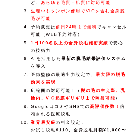
ど、
あらゆる毛質・肌質に対応可能
生理中もタンポン使用でVIOを含む全身脱
毛が可能
予約変更は
前日24時まで無料
でキャンセル
可能（WEB予約対応）
1日100名以上の全身脱毛施術実績
で安心
の技術力
AIを活用した
最新の脱毛結果評価システム
を導入
医師監修の最適出力設定で、
最大限の脱毛
効果を実現
広範囲の対応可能！（
髪の毛の生え際、乳
輪内、VIO粘膜ギリギリまで照射可能
）
Google口コミやSNSでの
高評価多数！
信
頼される医療脱毛
業界最安級
の料金設定：
お試し脱毛
¥110
、全身脱毛
月額¥1,000〜