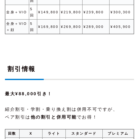
回
5
全身＋VIO
¥149,800
¥219,800
¥239,800
¥300,300
回
全身＋VIO
5
¥169,800
¥269,800
¥289,000
¥405,900
＋顔
回
割引情報
最大¥88,000引き！
紹介割引・学割・乗り換え割は併用不可ですが、
ペア割引は
他の割引と併用可能
でお得！
回数
X
ライト
スタンダード
プレミアム