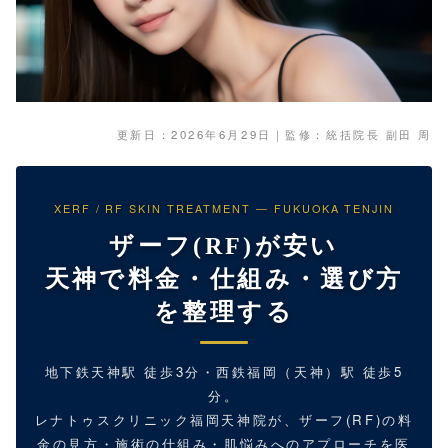
更新日：2026年6月29日｜監修：統括院長 副田 周
XERF / RF SKIN TREATMENT — FUKUOKA TENJIN
ザーフ(RF)が安い
天神で料金・仕組み・選び方
を整理する
地下鉄天神駅 徒歩3分・西鉄福岡（天神）駅 徒歩5
分。
レナトゥスクリニック福岡天神院が、ザーフ(RF)の料
金の見方・施術の仕組み・肌悩みへのアプローチを医