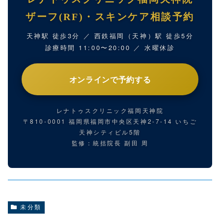
ザーフ(RF)・スキンケア相談予約
天神駅 徒歩3分 ／ 西鉄福岡（天神）駅 徒歩5分
診療時間 11:00〜20:00 ／ 水曜休診
オンラインで予約する
レナトゥスクリニック福岡天神院
〒810-0001 福岡県福岡市中央区天神2-7-14 いちご
天神シティビル5階
監修：統括院長 副田 周
未分類