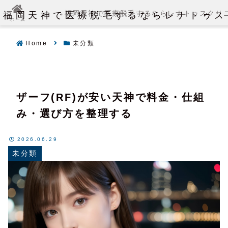
福岡天神で医療脱毛するならレナトゥス
福岡天神で医療脱毛するならレナトゥスクリ
ホーム
Home
未分類
ザーフ(RF)が安い天神で料金・仕組
み・選び方を整理する
2026.06.29
未分類