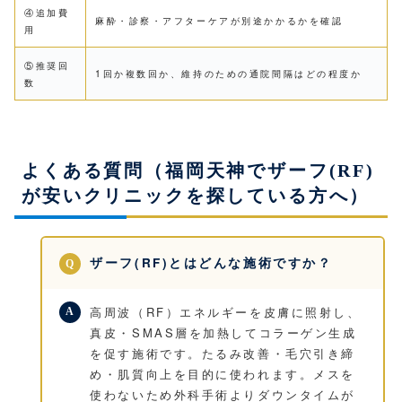
④追加費
麻酔・診察・アフターケアが別途かかるかを確認
用
⑤推奨回
1回か複数回か、維持のための通院間隔はどの程度か
数
よくある質問（福岡天神でザーフ(RF)
が安いクリニックを探している方へ）
ザーフ(RF)とはどんな施術ですか？
高周波（RF）エネルギーを皮膚に照射し、
真皮・SMAS層を加熱してコラーゲン生成
を促す施術です。たるみ改善・毛穴引き締
め・肌質向上を目的に使われます。メスを
使わないため外科手術よりダウンタイムが