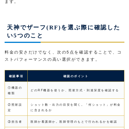
ます。
天神でザーフ(RF)を選ぶ際に確認した
い5つのこと
料金の安さだけでなく、次の5点を確認することで、コ
ストパフォーマンスの高い選択ができます。
確認事項
確認のポイント
①機器の
どのRF機器を使うか、照射方式・到達深度を確認する
種類
②照射設
ショット数・出力の目安を聞く。「何ショット」が料金
定
に含まれるか
③担当者
医師か看護師か。医師管理のもとで行われるかを確認