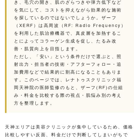
き、毛穴の開き、肌のざらつきや弾力低下など
を気にして、コストを抑えながら効果的な施術
を探しているのではないでしょうか。ザーフ
（XERF）は高周波（RF: Radio Frequency）
を利用した肌治療機器で、真皮層を加熱するこ
とによってコラーゲン生成を促し、たるみ改
善・肌質向上を目指します。
ただし、「安い」という条件だけで選ぶと、照
射出力・担当者の技術・アフターフォロー・追
加費用などで結果的に割高になることもありま
す。このページでは、レナトゥスクリニック福
岡天神院の医師監修のもと、ザーフ(RF)の仕組
み・料金を比較する際の視点・肌悩み別の考え
方を整理します。
天神エリアは美容クリニックが集中しているため、価格
比較しやすい反面、料金だけで判断してしまいがちで