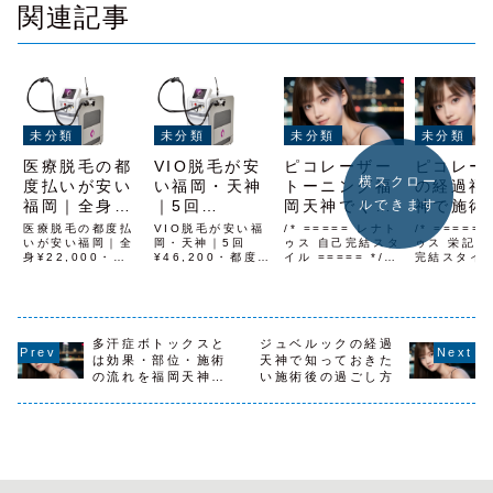
関連記事
未分類
未分類
未分類
未分類
医療脱毛の都
VIO脱毛が安
ピコレーザー
ピコレー
横スクロー
度払いが安い
い福岡・天神
トーニング福
の経過福
福岡｜全身
｜5回
岡天神でくす
神で施術
ルできます
¥22,000・
¥46,200・都
み・肝斑・色
過ごし方
医療脱毛の都度払
VIO脱毛が安い福
/* ===== レナト
/* =====
VIO¥9,799
いが安い福岡｜全
度払い
岡・天神｜5回
ムラを整える
ゥス 自己完結スタ
化を確認
ゥス 栄記事
身¥22,000・
¥46,200・都度払
イル ===== */
完結スタイ
¥9,799
VIO¥9,799医療
い¥9,799VIO脱
.sakae-wrap {
===== */
脱毛 都度払い 福
毛 福岡 安いなら
font-family:
.sakae-wr
岡ならレナトゥス
レナトゥスクリニ
'Helvetica
font-famil
クリニック福岡天
ック福岡天神院が
Neue', Arial,
'Helvetica
神院がおすすめ地
おすすめ地下鉄空
'Hiragino Kaku
Neue', Ari
下鉄空港線「天神
多汗症ボトックスと
港線「天神駅」西
ジュベルックの経過
Gothic ProN',
'Hiragino
駅」西1出口から
1出口から徒歩3
'Noto ...
Gothic Pr
は効果・部位・施術
天神で知っておきた
徒歩3分、西鉄
分、西鉄「西鉄福
'N...
の流れを福岡天神院
い施術後の過ごし方
「西鉄福岡（天
岡（天神）駅」か
が解説
神）駅」から徒歩
ら徒歩4分で、
4分で