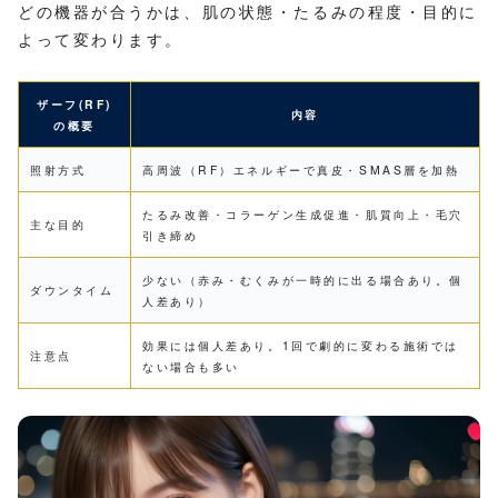
どの機器が合うかは、肌の状態・たるみの程度・目的に
よって変わります。
ザーフ(RF)
内容
の概要
照射方式
高周波（RF）エネルギーで真皮・SMAS層を加熱
たるみ改善・コラーゲン生成促進・肌質向上・毛穴
主な目的
引き締め
少ない（赤み・むくみが一時的に出る場合あり。個
ダウンタイム
人差あり）
効果には個人差あり。1回で劇的に変わる施術では
注意点
ない場合も多い