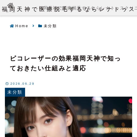
福岡天神で医療脱毛するならレナトゥス
福岡天神で医療脱毛するならレナトゥスクリ
ホーム
Home
未分類
ピコレーザーの効果福岡天神で知っ
ておきたい仕組みと適応
2026.06.29
未分類