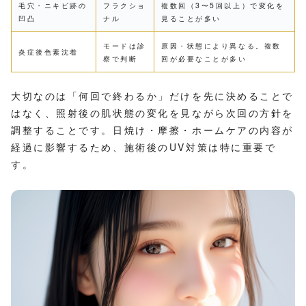
毛穴・ニキビ跡の
フラクショ
複数回（3〜5回以上）で変化を
凹凸
ナル
見ることが多い
モードは診
原因・状態により異なる。複数
炎症後色素沈着
察で判断
回が必要なことが多い
大切なのは「何回で終わるか」だけを先に決めることで
はなく、照射後の肌状態の変化を見ながら次回の方針を
調整することです。日焼け・摩擦・ホームケアの内容が
経過に影響するため、施術後のUV対策は特に重要で
す。