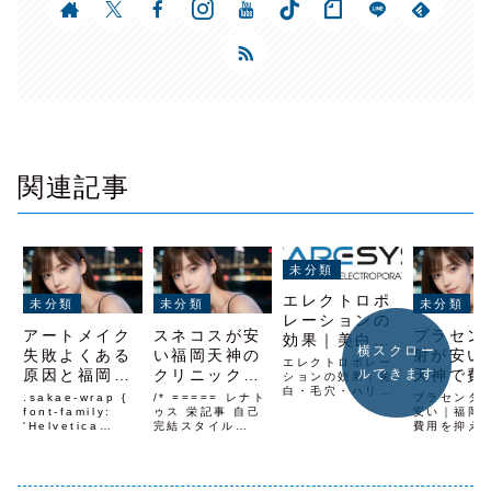
関連記事
未分類
エレクトロポ
未分類
未分類
未分類
レーションの
アートメイク
スネコスが安
プラセン
効果｜美白・
横スクロー
失敗よくある
い福岡天神の
射が安い
毛穴・ハリを
エレクトロポレー
原因と福岡天
クリニックを
天神で費
ルできます
福岡の医師が
ションの効果｜美
白・毛穴・ハリを
神で後悔しな
お探しの方へ
抑えるた
解説
.sakae-wrap {
/* ===== レナト
プラセンタ
福岡の医師が解説
い選び方
font-family:
ゥス 栄記事 自己
知ってお
安い｜福岡
エレクトロポレー
'Helvetica
完結スタイル
費用を抑え
と
ション 効果ならレ
Neue', Arial,
===== */
るために知
ナトゥスクリニッ
'Hiragino Kaku
.sakae-wrap {
くこと【医
ク福岡天神院がお
Gothic ProN',
font-family:
修】 /* ==
すすめ地下鉄空港
'Noto Sans
'Helvetica
レナトゥス 
線「天神駅」西1