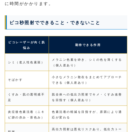
に時間がかかります。
ピコ秒照射でできること・できないこと
ピコレーザーが向く肌
期待できる作用
悩み
メラニン色素を砕き、シミの色を薄くする
シミ（老人性色素斑）
（個人差あり）
小さなメラニン散在をまとめてアプローチ
そばかす
できる（個人差あり）
くすみ・肌の透明感不
肌全体への低出力照射でキメ・くすみ改善
足
を目指す（個人差あり）
炎症後色素沈着（ニキ
色素沈着の軽減を目指すが、原因により適
ビ跡の赤み・茶色み）
応が変わる
高出力照射は悪化リスクあり。低出力トー
肝斑