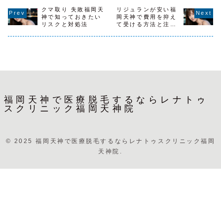
JP', sans-serif;
Neue', Arial,
自己完結ス
出口から徒歩3
color: #222...
クマ取り 失敗福岡天
'Hiragino Kaku
リジュランが安い福
===== */
分、西鉄「西鉄福
Gothic ProN',
.sakae-wr
神で知っておきたい
岡天神で費用を抑え
岡（天神）駅」か
'N...
font-famil
リスクと対処法
て受ける方法と注意
ら徒歩4分で
'Helvetica
点
Neu...
福岡天神で医療脱毛するならレナトゥ
スクリニック福岡天神院
© 2025 福岡天神で医療脱毛するならレナトゥスクリニック福岡
天神院.