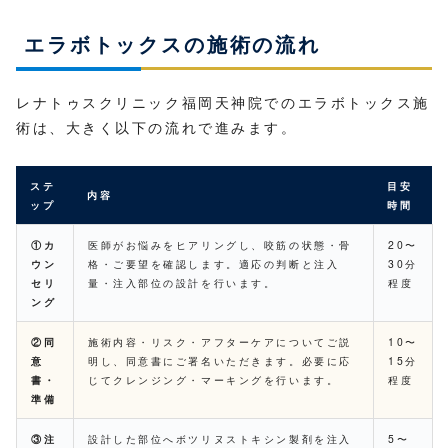
エラボトックスの施術の流れ
レナトゥスクリニック福岡天神院でのエラボトックス施
術は、大きく以下の流れで進みます。
ステ
目安
内容
ップ
時間
①カ
医師がお悩みをヒアリングし、咬筋の状態・骨
20〜
ウン
格・ご要望を確認します。適応の判断と注入
30分
セリ
量・注入部位の設計を行います。
程度
ング
②同
施術内容・リスク・アフターケアについてご説
10〜
意
明し、同意書にご署名いただきます。必要に応
15分
書・
じてクレンジング・マーキングを行います。
程度
準備
③注
設計した部位へボツリヌストキシン製剤を注入
5〜