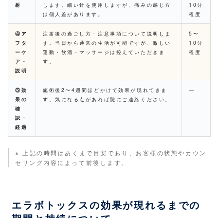
射
します。細い針を使用しますが、痛みの感じ方
10分
は個人差があります。
程度
④ア
注射後の過ごし方・注意事項について説明しま
5〜
フタ
す。当日から通常の生活が可能ですが、激しい
10分
ーケ
運動・飲酒・マッサージは控えていただきま
程度
ア・
す。
説明
⑤効
施術後2〜4週間ほどかけて効果が現れてきま
—
果の
す。気になる点があれば院にご連絡ください。
確
認・
経過
※ 上記の時間はあくまで目安であり、お客様の状態やカウン
セリング内容によって前後します。
エラボトックスの効果が現れるまでの