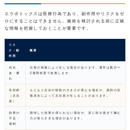
エラボトックスは医療行為であり、副作用やリスクをゼ
ロにすることはできません。施術を検討される前に正確
な情報を把握しておくことが重要です。
リス
ク・副
概要
作用
内出
注射の刺激により生じる場合があります。通常は数日〜
血・腫
2週間程度で改善します。
れ
非対称
もともと左右の咬筋の大きさが異なる場合や、薬剤の拡
（左右
散具合によって左右差が生じることがあります。
差）
効果の
期待した効果が得られない場合や、逆に効き過ぎて噛む
不足・
力が落ちすぎる場合があります。
過剰