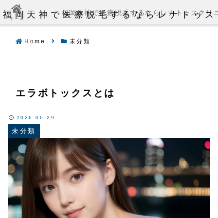
福岡天神で医療脱毛するならレナトゥス
福岡天神で医療脱毛するならレナトゥスクリ
ホーム
Home
未分類
エラボトックスとは
2026.06.29
未分類