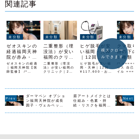
関連記事
未分類
未分類
未分類
未分類
ゼオスキンの
二重整形（埋
ヒゲ脱毛が安
クマ取り
横スクロー
経過福岡天神
没法）が安い
い福岡・天神
目の下の
院が赤み・皮
福岡のクリニ
｜12回
の種類・
ルできます
むけから安定
ック｜2点
¥117,600・
法・注意
ゼオスキンの経過
二重整形（埋没
ヒゲ脱毛が安い福
/* =====
までの流れを
｜福岡天神院【医
¥29,800〜
法）が安い福岡の
お試し
岡・天神｜12回
福岡天神
ゥス 自己完
師監修】 /*
クリニック｜2点
¥117,600・お試
イル =====
解説
¥1,100
師監修解
===== レナトゥ
¥29,800〜｜二重
し¥1,100ヒゲ脱
.sakae-wr
ス 栄記事 自己完
整形 福岡 安い二
毛 福岡 安いなら
font-famil
結スタイル
重整形 福岡 安い
レナトゥスクリニ
'Helvetica
===== */
ならレナトゥスク
ック福岡天神院が
Neue', Ari
.sakae-wrap {
リニック福岡天神
おすすめ地下鉄空
'Hiragino
font-family:
ダーマペン オプショ
院がおすすめ地下
眉アートメイクとは
港線「天神駅」西
Gothic Pr
'Helvetica
鉄空港線「天神
1出口から徒歩3
'Noto ...
ン福岡天神院が成長
仕組み・色素・持
Neue', Arial,
駅」西1出口から
分、西鉄「西鉄福
因子・ヴェルベット
続・リスクを福岡天
'Hiragino ...
徒歩3分、西鉄
岡（天神）駅」か
スキンの選び方を解
神院が解説
「西鉄福岡（天
ら徒歩4分で通い
説
神）駅」か